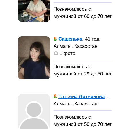
Без кредитов. Чувство
юмора белое, не
Познакомлюсь с
задеваю, приемлю
мужчиной от 60 до 70 лет
спокойствие и тишину,
грамотная в письме,
Серьезного,
знаках препинания.
интересного мужчину
Сашенька
,
41 год
Финансово независимая,
для семейной жизни
Алматы, Казахстан
даже если сама не могу
1 фото
переехать на данное
время.
Познакомлюсь с
мужчиной от 29 до 50 лет
Знакомство.
Помогите отыскать его!
Хочу найти
Узнайте у друзей кто
свою второю половинку
Татьяна Литвинова
,
66 лет
бывал в баре Подвиг во
для создания семьи
Алматы, Казахстан
Дворце Офицеров на 4
этаже в г Алма-Ата в
Познакомлюсь с
1990.. 1991 годах. Мне
мужчиной от 50 до 70 лет