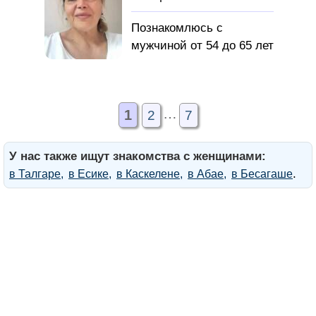
жить в любви и
согласии.
Познакомлюсь с
мужчиной от 54 до 65 лет
Свободного
мужчину,
…
доброжелательного, не
1
2
7
потерявшего интерес к
жизни, примерно моего
У нас также ищут знакомства с женщинами:
возраста или старше для
.
в Талгаре
в Есике
в Каскелене
в Абае
в Бесагаше
дружеских или
романтических
отношений)