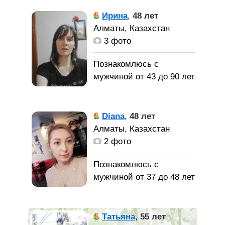
моря г. Капчагай.
Ирина
,
48 лет
Построила дом за 1 год,
Алматы, Казахстан
не сижу на месте.
3 фото
Постоянно что то
ремонтирую и
Познакомлюсь с
занимаюсь
мужчиной от 43 до 90 лет
строительством на
участке. Живу с детьми
Люблю прогулки
они меня очень
по природе, речку, лес.
Diana
,
48 лет
выручают и помогают в
Не очень активная до
Алматы, Казахстан
этом нелегком
путешествий,
2 фото
новшестве. Благодарю
шопингов... больше
Боженьку что послал мне
домоседка, люблю
Познакомлюсь с
таких хороших и
читать, общаться с
мужчиной от 37 до 48 лет
заботливых детей
друзьями. Ищу
спокойного, тихого
Я
Хочу
мужчину, намного
жизнерадостая,
Татьяна
,
55 лет
познакомиться для