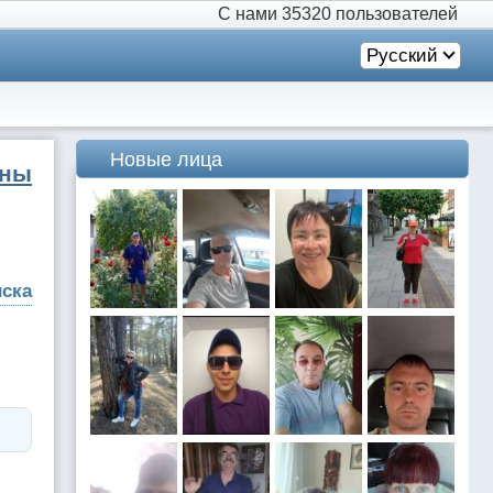
С нами
35320 пользователей
Русский
Новые лица
ины
иска