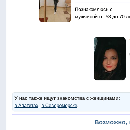
Познакомлюсь с
мужчиной от 58 до 70 л
Люблю дом, ую
Хочу встретить
адекватного,
чистоплотного,
заботливого мужчину.
Всегда отвечу
взаимностью. При
взаимной симпатии
согласна на переезд.
У нас также ищут знакомства с женщинами:
Мужчину и
.
в Апатитах
в Североморске
Финляндии, регион
Рованиеми, Оулу
Возможно, 