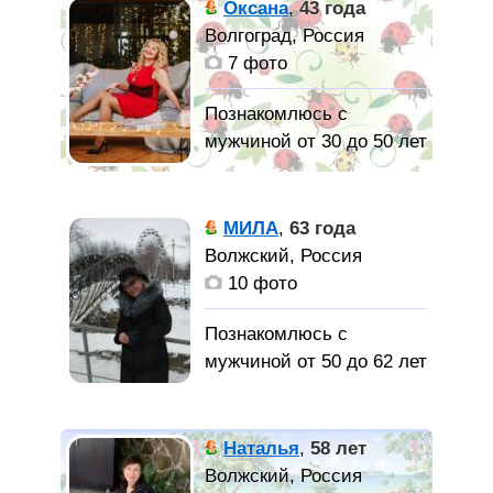
Оксана
,
43 года
знакомства: дружба,
I am looking
формами.
Волгоград, Россия
возможно, брак.
for a single man from
7 фото
Europe, tall, normal build,
Нежного,
about my age, with a
заботливого и
Познакомлюсь с
sense of humor and
ответственного мужчину
мужчиной от 30 до 50 лет
common interests. Please,
для отношений.
men from the USA,
Честная,
Mexico, Australia, India,
открытая, общительная.
МИЛА
,
63 года
Turkey, southern and
Не выношу ложь,
Волжский, Россия
African countries, do not
несправедливость.
10 фото
waste time on letters. I
won't answer. Thank you
Мужчину
Познакомлюсь с
for your understanding.
для хороших
мужчиной от 50 до 62 лет
плодотворных встреч,
возможно для
Люблю жизнь,
замужества. Мужчину
позитивных людей, не
Наталья
,
58 лет
самостоятельного,
курю и не переношу
Волжский, Россия
обеспеченного, с