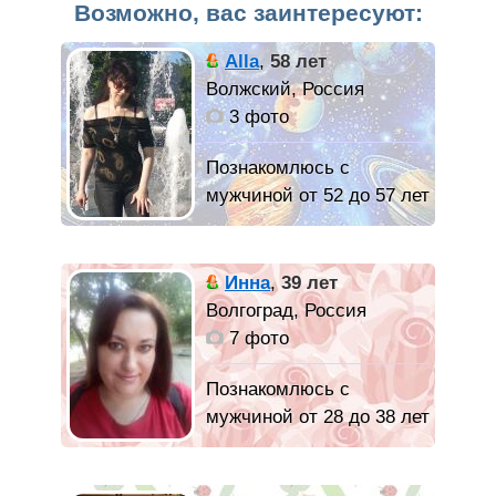
Возможно, вас заинтересуют:
ветеринарное, одинокая,
не замужем, без детей.
Alla
,
58 лет
Волжский, Россия
3 фото
Познакомлюсь с
мужчиной 60-75 лет из
Познакомлюсь с
города Волгограда,
мужчиной от 52 до 57 лет
одиноким, не женатым,
без детей, славянской
I am interesting,
национальности и
cheerful, sincere, with a
Инна
,
39 лет
славянской внешности.
sense of humor. I like to
Волгоград, Россия
Без жилищных и
travel and relax by the
7 фото
материальных проблем.
water. I have many
Желательно с в/о,
interests - music,
Познакомлюсь с
интеллигентным,
astrology, psychology and
мужчиной от 28 до 38 лет
внимательным,
my favorite cat. I'm never
оптимистичным, легким
boring.
Полноватая
на подьем. Цель
брюнетка с пышными