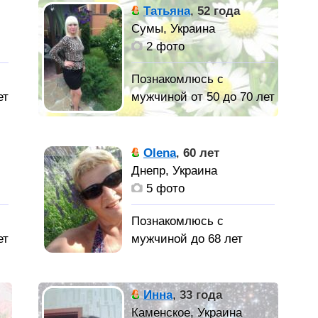
построения теплых
пунктуальная, любящая
Татьяна
,
52 года
Хочу найти
отношений — когда
животных, верная,
Сумы, Украина
умного, с
иногда достаточно
целеустремлённая,
2 фото
разносторонними
просто помолчать
слежу за своим
интересами, также
вместе и чувствовать
здоровьем и
Познакомлюсь с
.
честного, порядочного,
себя спокойно.
внешностью.
ет
мужчиной от 50 до 70 лет
отзывчивого,
мужественного мужчину.
Надёжного,
Ищу мужа
-
Добрая верная
Желательно с
честного, любимого и
Европейца.
порядочная умная
Olena
,
60 лет
позитивным складом
любящего Мужа. Для
Познакомлюсь от
честная веселая нежная
Днепр, Украина
мышления,
меня важны в Мужчине
65+75+мужчиной только
 I
целеустремленная
5 фото
православным взлядом
ум, взаимопонимание,
серьезные отношения
общительная
на мир.
юмор, честность и его
для семьи.
Познакомлюсь с
способность нести
Мужчина
ет
мужчиной до 68 лет
ответственность за себя
для серьезных
и своих близких.
отношений и создания
Умею
семьи.
радоваться и ценить
Инна
,
33 года
мелочи, которые в итоге
Каменское, Украина