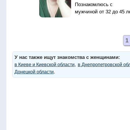
прогулки по городу,
Познакомлюсь с
нарды, велосипед,
мужчиной от 32 до 45 л
ЛЮБИМОГО! Нужен
коньки, гитару,
надёжный и верный
фортепианную музыку(
Хорошая девоч
спутник по жизни! Уютн
сама не владею
😋
чувствую себя рядом с
инструментами),
1
сильным мужчиной,
Ищю тебя
путешествия. Стараюс
нормального во всех
мой принц 🤴...
учиться чему-то новому
У нас также ищут знакомства с женщинами:
отношениях:
в этом году освоила
в Киеве и Киевской области
в Днепропетровской об
воспитанного, не
горные лыжи, планирую
.
Донецкой области
потерявшего вкус к
автошколу.
жизни, умеющим
создавать хорошее
Ищу мужа,
настроение и заботу...
друга, любовника, если
Думаю, что все
придут все трое, — не
проблемы решаемы пр
обижусь; ) Если
наличии
серьезно, ищу
взаимопонимания,
свободного киевлянина