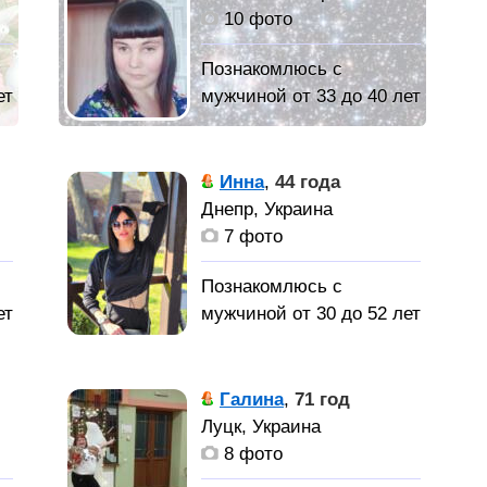
украшают нашу жизнь, I
10 фото
know how to rejoice and
sh
appreciate the little things
Познакомлюсь с
be
that ultimately decorate
ет
мужчиной от 33 до 40 лет
our lives, an
optimistоптимистка
Добрая душа.
При общении узнаете
Инна
,
44 года
A couple, a
какая я. Пообщаюсь
Днепр, Украина
es
friend with whom we will
только с порядочными
7 фото
feel good together, a
людьми. Ценю
me
person with whom it will be
человеческое общение. И
Познакомлюсь с
.
interesting, cozy, not sad.
бо
Доброту души.
ет
мужчиной от 30 до 52 лет
A man who takes
s
responsibility for
Сначала
Нежная и
ny
protecting the fragile
надёжного друга а
женственная, женщина-
Галина
,
71 год
shoulders of his woman
дальше будет видно.
муза для любимого,
Луцк, Украина
умею делать мужчину
8 фото
счастливым ) Люблю