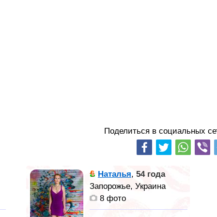
Поделиться в социальных се
Наталья
,
54 года
Запорожье, Украина
8 фото