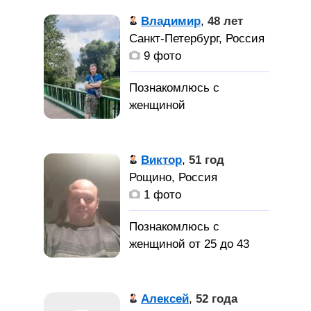
Совершенствования как
Друга,
Владимир
,
48 лет
стиля жизни.
хозяйку, любовницу.
Санкт-Петербург, Россия
9 фото
Петербуржец,
работаю, ищу женщину с
Виктор
,
51 год
которой хотелось бы
Рощино, Россия
связать свою жизнь,
1 фото
если кто-то ищет то же
самое, то пишите не
Познакомлюсь с
стесняйтесь, ведь может
женщиной от 25 до 43
быть мы всё это время и
лет
искали друг друга)
Был женат, есть
Алексей
,
52 года
взрослая дочь, живём