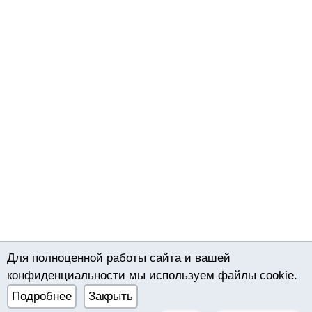
Для полноценной работы сайта и вашей
конфиденциальности мы используем файлы cookie.
© 2022–2026 Международный сайт знакомств
Подробнее
Закрыть
bimeon.date |
Правила
|
Политика конфиденциальности