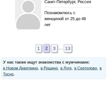
Санкт-Петербург, Россия
раздельно, хочу найти
действительно
Познакомлюсь с
надёжного, любящего,
женщиной от 25 до 48
верного человека, в
лет
замен готов отдать всего
себя для создания
Работаю
полноценной, крепкой
курьером, живу в Спб,
…
семьи
родился в 1973г
2
1
3
13
Девушку для
У нас также ищут знакомства с мужчинами:
создания семьи
в Новом Девяткино
в Рощино
в Луге
в Сертолово
в
.
Тосно