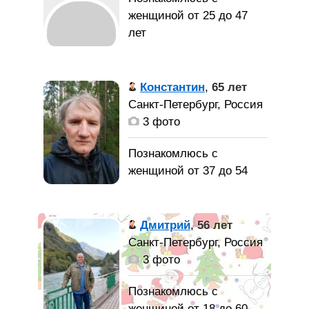
духовно),
женщиной от 25 до 47
реализованного
лет
(творчески и
профессионально)
Честный,
мужчины
трудолюбивый парень.
Константин
,
65 лет
воспринимается как
Санкт-Петербург, Россия
Спокойную,
ненаучная фантастика,
3 фото
понимающую женщину.
заставляя отковыривать
в ней «подвох» или
Познакомлюсь с
зачислять ее в
женщиной от 37 до 54
«приколы»!
лет
Избранницу,
Славянин, не
Дмитрий
,
56 лет
способную на Любовь и
пью, не курю, много лет
Санкт-Петербург, Россия
готовую к Семье!
вегетарианец по
3 фото
Лучшую из земных
этическим принципам.
Женщин -
Бонусом от этого
Познакомлюсь с
неподвластный времени
получил укрепление
женщиной от 18 до 60