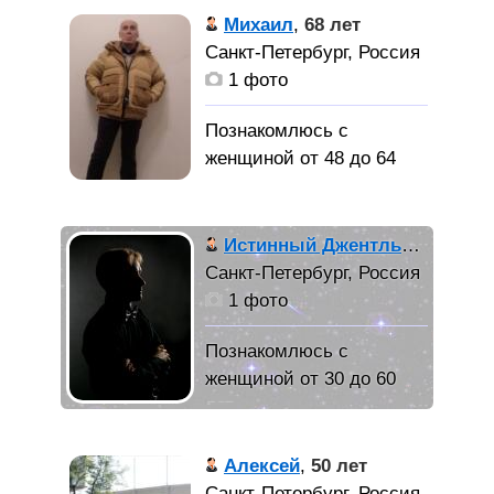
жизненных
для Души и Тела
приложу усилия для
Михаил
,
68 лет
обстоятельствах.
создания новой хорошей
Санкт-Петербург, Россия
семьи
1 фото
Свободную,
Познакомлюсь с
близкую по духу,
женщиной от 48 до 64
серьезную женщину
лет
Теперь живу в
Истинный Джентльмен
,
58 л
Санкт-Петербурге в
Санкт-Петербург, Россия
новой однушке...
1 фото
Журналист, художник-
фотограф, публикую
Познакомлюсь с
материалы на
женщиной от 30 до 60
социальных сайтах....
лет
Естественно
«he is The One»
Алексей
,
50 лет
женщину.
(Morpheus). ПРОЛОГ:
Санкт-Петербург, Россия