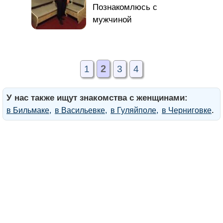
2
1
3
4
У нас также ищут знакомства с женщинами:
.
в Бильмаке
в Васильевке
в Гуляйполе
в Черниговке