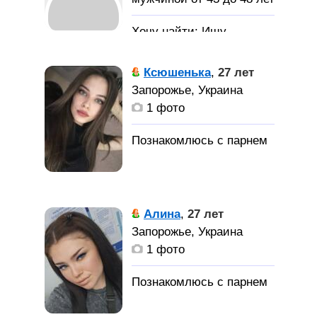
Ищу
спутника жизни с
которым нам будет
Ксюшенька
,
27 лет
интересно проводить
Запорожье, Украина
вместе время.
1 фото
Знакомство на сайте
поможет определить
подходим ли мы друг
другу.
Алина
,
27 лет
Запорожье, Украина
1 фото