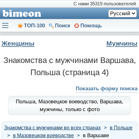
С нами
35319 пользователей
Русский
ТОП-100
Поиск
Помощь
Женщины
Мужчины
Знакомства с мужчинами Варшава,
Польша
(страница 4)
Показать форму поиска
Польша,
Мазовецкое воеводство,
Варшава,
мужчины,
только с фото
Знакомства с мужчинами во всех странах
в Польше
в Варшаве
в Мазовецком воеводстве