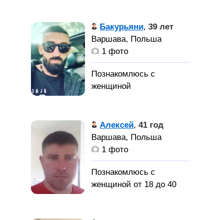
Бакурьяни
,
39 лет
Варшава, Польша
1 фото
Алексей
,
41 год
Варшава, Польша
1 фото
Познакомлюсь с
женщиной от 18 до 40
лет