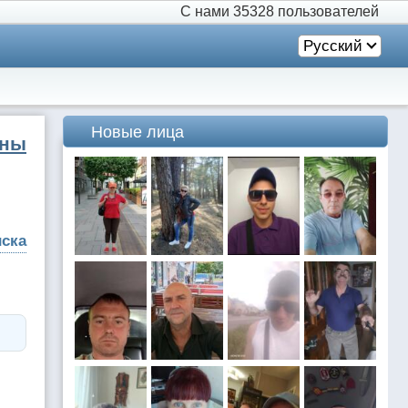
С нами
35328 пользователей
Русский
Новые лица
ины
иска