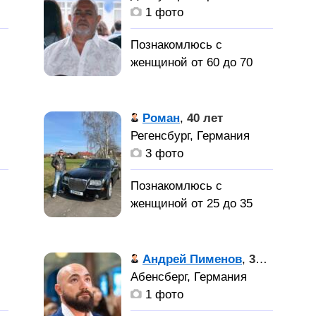
родился в России.
1 фото
Познакомлюсь с
й
женщиной от 60 до 70
я
лет
Беженец из
Роман
,
40 лет
Украины, 2014г. Луганск,
Регенсбург, Германия
04. 03. 2022. из Харькова,
3 фото
сейчас в Доувертхе в
лагере, хочу найти
Познакомлюсь с
женщину для создания
женщиной от 25 до 35
семьи
лет
Интересную
Андрей Пименов
,
37 лет
н
симпотичную девушку
Абенсберг, Германия
для серёзных
1 фото
отношений!