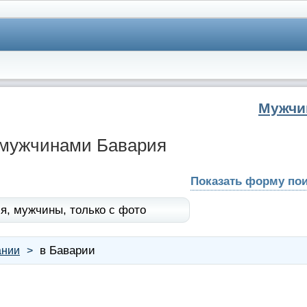
Мужч
 мужчинами Бавария
Показать форму по
я,
мужчины,
только с фото
в Баварии
ании