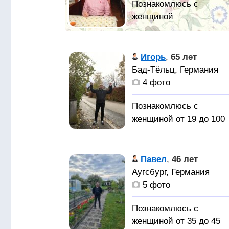
Мои основные
качества: Спокойный
Игорь
,
65 лет
характер, аккуратность,
Бад-Тёльц, Германия
целеустремленность,
4 фото
ответственность,
воспитанность, упорств
Познакомлюсь с
настойчивость,
женщиной от 19 до 100
терпение. Ценю в людя
лет
искренность и юмор. М
хобби: психология,
НОРМАЛЬНЫЙ
Павел
,
46 лет
философия.
АДЕКВАТНЫЙ
Аугсбург, Германия
Повседневные
МУЖЧИНА РОДОМ ИЗ
5 фото
приоритеты - позитивн
КИЕВА
образ мышления,
Познакомлюсь с
жену. я
здоровый образ жизни.
женщиной от 35 до 45