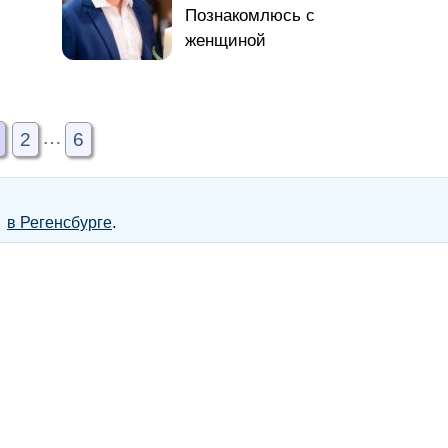
…
2
6
.
в Регенсбурге