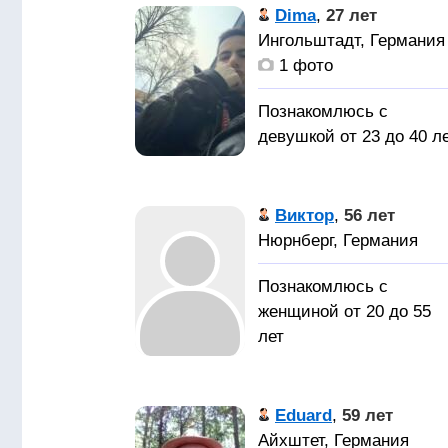
на втором плане, в том
Ищу
Dima
,
27 лет
числе национальность,
женщину для серьёзны
Ингольштадт, Германия
вероисповедание,
отношений с целью
1 фото
страна, расстояние и т.
создания семьи. С
п.
чувством юмора,
Познакомлюсь с
женственную, с
девушкой от 23 до 40 л
нормальной, или
стройной фигурой.
Девушку/
Ценящую домашний ую
женщину
Виктор
,
56 лет
животных, которая хоче
Нюрнберг, Германия
настоящих, глубоких
отношений, где царит
Познакомлюсь с
доверие, забота и
женщиной от 20 до 55
искренность, для котор
лет
как и для меня важны
семейные ценности. М
Познакомлюсь 
будем вместе на всю
симпатичной, не глупой
Eduard
,
59 лет
жизнь!
девушкой для серьёзны
Айхштет, Германия