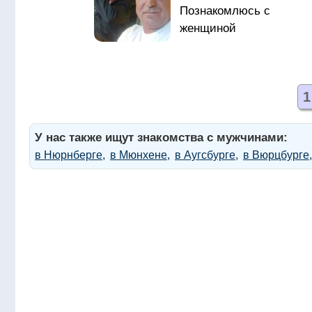
Мюнхен.
1
У нас также ищут знакомства с мужчинами:
в Нюрнберге
в Мюнхене
в Аугсбурге
в Вюрцбурге