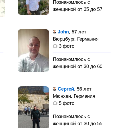
Познакомлюсь с
женщиной от 35 до 57
лет
Подробности в
John
,
57 лет
переписке,
Вюрцбург, Германия
предворительно ооочень
3 фото
положительный и
о,
ндежный. Не терплю
Познакомлюсь с
несправедливось как в
женщиной от 30 до 60
х
социуме так и в семье.
лет
ое
Признаю ошибки если
аргументы веские и
55 year old cook.
Сергей
,
56 лет
логичные.
Very creative, loving,
Мюнхен, Германия
caring, helpfull and honest.
5 фото
Приятелей
ый
Like to cook together.
для путешествий.
Going to a restaurant, but
Познакомлюсь с
Подругу. Хотелось бы
 Я
some wine on the cautch
женщиной от 30 до 55