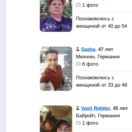
отношений.
1 фото
Познакомлюсь с
Симпатичный, стройны
женщиной от 40 до 54
мужчина познакомитьс
лет
с симпатичной, не
глупой девушкой для
Женьщину
Sasha
,
47 лет
серьёзных отношений.
для серьёзных
Мюнхен, Германия
отношенний
6 фото
Познакомлюсь с
женщиной от 33 до 48
лет
Vasil Rebiko
,
45 лет
Познакомлюсь с дев/же
Байройт, Германия
для серьезных
1 фото
отношений (женитьбы),