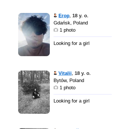
семья Для меня очень
Женщину
важны дети и семья. Как
Егор
,
18 y. o.
женщина может больше
Gdańsk, Poland
не хотеть детей? тогда
1 photo
пожалуйста не пиши!!!!
Vitalii
,
18 y. o.
Bytów, Poland
1 photo