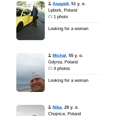
Андрей
,
51 y. o.
Lębork, Poland
1 photo
Michał
,
55 y. o.
Gdynia, Poland
4 photos
Nika
,
28 y. o.
Chojnice, Poland