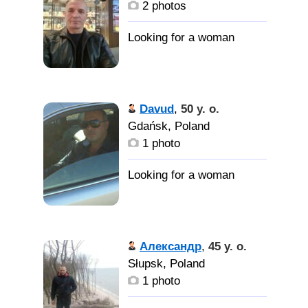
2 photos
Davud
,
50 y. o.
Gdańsk, Poland
1 photo
Александр
,
45 y. o.
Słupsk, Poland
1 photo