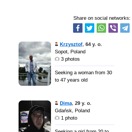
Share on social networks:
Krzysztof
,
64 y. o.
Sopot, Poland
3 photos
Seeking a woman from 30
to 47 years old
Привет.
Ищу женщину из России.
Dima
,
29 y. o.
Только в России живут
Gdańsk, Poland
такие замечательные
1 photo
женщины. Ты
замечательный... и очень
Seeking a girl from 20 to