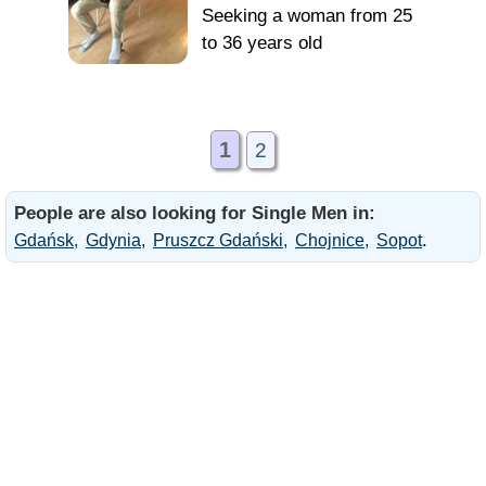
Seeking a woman from 25
to 36 years old
1
2
People are also looking for Single Men in:
.
Gdańsk
Gdynia
Pruszcz Gdański
Chojnice
Sopot