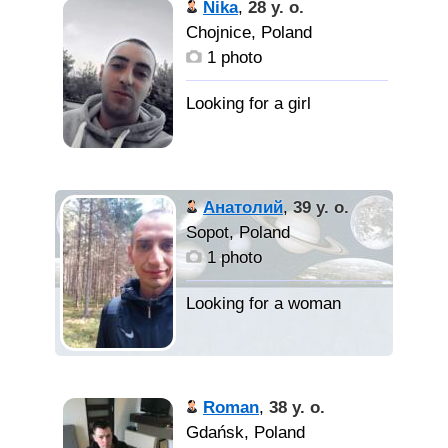
Nika
,
28 y. o.
Chojnice, Poland
1 photo
Анатолий
,
39 y. o.
Sopot, Poland
1 photo
Roman
,
38 y. o.
Gdańsk, Poland