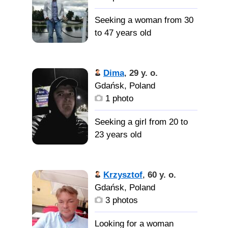
Seeking a woman from 30
to 47 years old
Привет.
Ищу женщину из России.
Dima
,
29 y. o.
Только в России живут
Gdańsk, Poland
такие замечательные
1 photo
женщины. Ты
замечательный... и очень
Seeking a girl from 20 to
умный. Будь честным,
23 years old
радостным, добрым и я
обеспечим тебе
прекрасную жизнь. Вы
Позитивный Можу
Krzysztof
,
60 y. o.
будете путешествовать,
говорить на любые темы
Gdańsk, Poland
веселиться, жить
) целеустремленность;
3 photos
счастливо. Уверяю вас -
воля к победе;
вы не будете думать ни о
уверенность в себе; сила