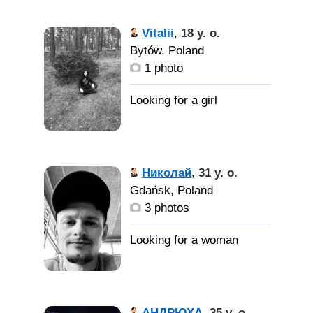
Vitalii
,
18 y. o.
Bytów, Poland
1 photo
Николай
,
31 y. o.
Gdańsk, Poland
3 photos
АНДРЮХА
,
35 y. o.