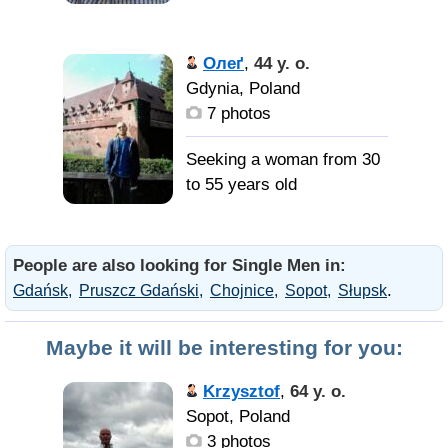
Олеґ
,
44 y. o.
Gdynia, Poland
7 photos
Seeking a woman from 30
to 55 years old
People are also looking for Single Men in:
.
Gdańsk
Pruszcz Gdański
Chojnice
Sopot
Słupsk
Maybe it will be interesting for you:
Krzysztof
,
64 y. o.
Sopot, Poland
3 photos