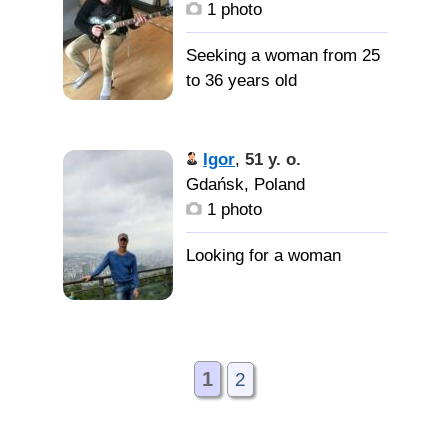
1 photo
Seeking a woman from 25
to 36 years old
Igor
,
51 y. o.
Gdańsk, Poland
1 photo
1
2