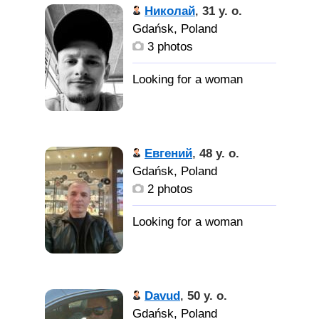
Николай
,
31 y. o.
Gdańsk, Poland
3 photos
Евгений
,
48 y. o.
Gdańsk, Poland
2 photos
Davud
,
50 y. o.
Gdańsk, Poland