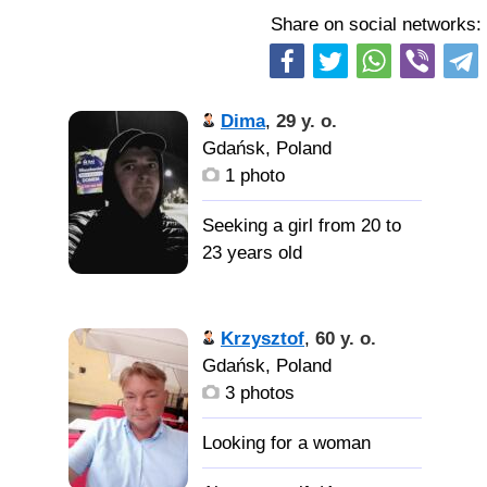
Share on social networks:
Dima
,
29 y. o.
Gdańsk, Poland
1 photo
Seeking a girl from 20 to
23 years old
Позитивный Можу
Krzysztof
,
60 y. o.
говорить на любые темы
Gdańsk, Poland
) целеустремленность;
3 photos
воля к победе;
уверенность в себе; сила
и мужество.