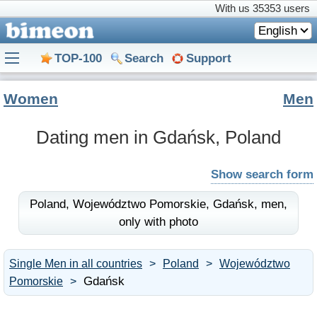
With us
35353 users
English
TOP-100
Search
Support
Women
Men
Dating men in Gdańsk, Poland
Show search form
Poland,
Województwo Pomorskie,
Gdańsk,
men,
only with photo
Single Men in all countries
Poland
Województwo
Gdańsk
Pomorskie