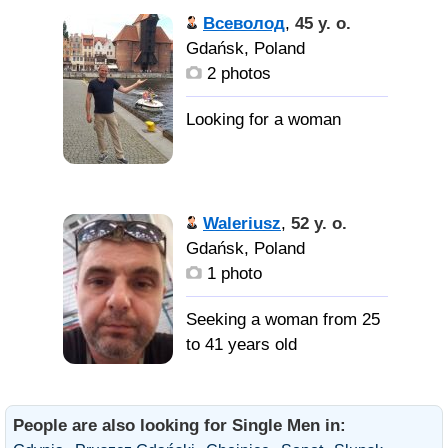
Всеволод
,
45 y. o.
Gdańsk, Poland
2 photos
Waleriusz
,
52 y. o.
Gdańsk, Poland
1 photo
Seeking a woman from 25
to 41 years old
People are also looking for Single Men in: