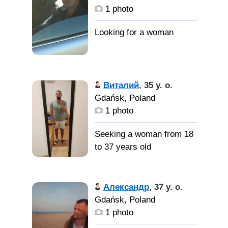
1 photo
Виталий
,
35 y. o.
Gdańsk, Poland
1 photo
Seeking a woman from 18
to 37 years old
Александр
,
37 y. o.
Gdańsk, Poland
1 photo