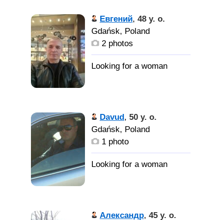
Евгений
,
48 y. o.
Gdańsk, Poland
2 photos
Davud
,
50 y. o.
Gdańsk, Poland
1 photo
Александр
,
45 y. o.