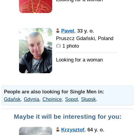
Pavel
,
33 y. o.
Pruszcz Gdański, Poland
1 photo
People are also looking for Single Men in:
.
Gdańsk
Gdynia
Chojnice
Sopot
Słupsk
Maybe it will be interesting for you:
Krzysztof
,
64 y. o.