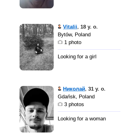
Vitalii
,
18 y. o.
Bytów, Poland
1 photo
Николай
,
31 y. o.
Gdańsk, Poland
3 photos