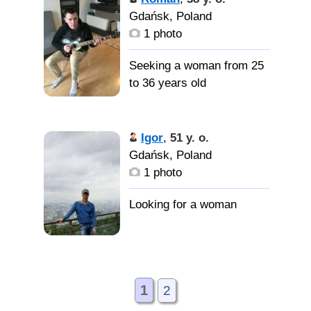
Gdańsk, Poland
1 photo
Seeking a woman from 25
to 36 years old
Igor
,
51 y. o.
Gdańsk, Poland
1 photo
1
2