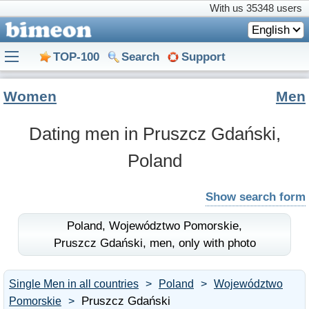
With us
35348 users
English
TOP-100
Search
Support
Women
Men
Dating men in Pruszcz Gdański,
Poland
Show search form
Poland,
Województwo Pomorskie,
Pruszcz Gdański,
men,
only with photo
Single Men in all countries
Poland
Województwo
Pruszcz Gdański
Pomorskie