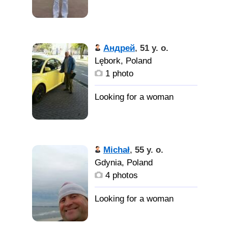
Андрей
,
51 y. o.
Lębork, Poland
1 photo
Michał
,
55 y. o.
Gdynia, Poland
4 photos