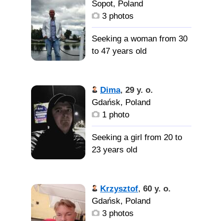
Sopot, Poland
3 photos
Seeking a woman from 30
to 47 years old
Привет.
Ищу женщину из России.
Dima
,
29 y. o.
Только в России живут
Gdańsk, Poland
такие замечательные
1 photo
женщины. Ты
замечательный... и очень
Seeking a girl from 20 to
умный. Будь честным,
23 years old
радостным, добрым и я
обеспечим тебе
прекрасную жизнь. Вы
Позитивный Можу
Krzysztof
,
60 y. o.
будете путешествовать,
говорить на любые темы
Gdańsk, Poland
веселиться, жить
) целеустремленность;
3 photos