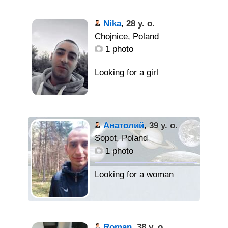
Nika
,
28 y. o.
Chojnice, Poland
1 photo
Анатолий
,
39 y. o.
Sopot, Poland
1 photo
Roman
,
38 y. o.