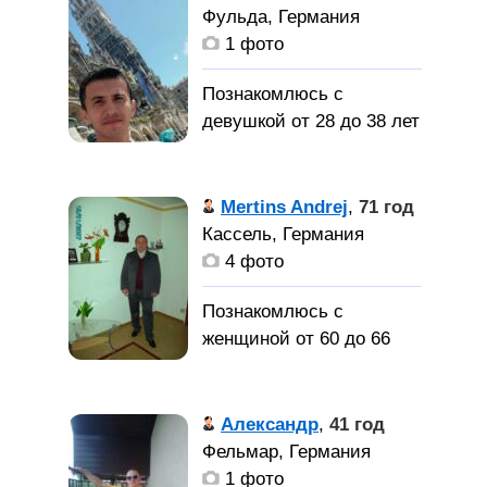
отдыха.
Германии с девяностых
Фульда, Германия
1 фото
Познакомлюсь с
девушкой от 28 до 38 лет
Жить и
работать вместе!
Mertins Andrej
,
71 год
Кассель, Германия
4 фото
Познакомлюсь с
женщиной от 60 до 66
лет
Женщину
Александр
,
41 год
для знакомства, дружбы
Фельмар, Германия
и для совместной жизни.
1 фото