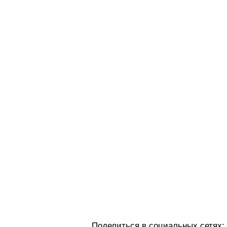
Поделиться в социальных сетях: