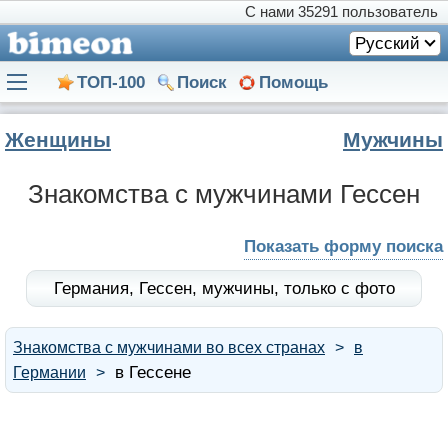
С нами
35291 пользователь
Русский
ТОП-100
Поиск
Помощь
Женщины
Мужчины
Знакомства с мужчинами Гессен
Показать форму поиска
Германия,
Гессен,
мужчины,
только с фото
Знакомства с мужчинами во всех странах
в
в Гессене
Германии