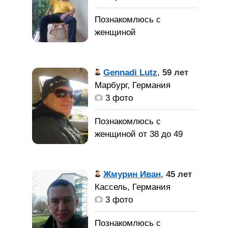
Ищю
спутницу жизни.
Gennadi Lutz
,
59 лет
Марбург, Германия
3 фото
Познакомлюсь с
женщиной от 38 до 49
лет
Женщину
Жмурин Иван
,
45 лет
для серьёзных
Кассель, Германия
отношений
3 фото
Познакомлюсь с