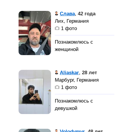
Другие прошу не
беспокоить
Слава
,
42 года
Лих, Германия
1 фото
Aliaskar
,
28 лет
Марбург, Германия
1 фото
Volodymyr
,
48 лет