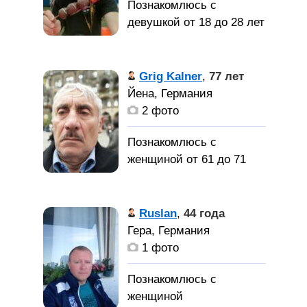
Познакомлюсь с
девушкой от 18 до 28 лет
Grig Kalner
,
77 лет
Йена, Германия
2 фото
Познакомлюсь с
женщиной от 61 до 71
лет
Ruslan
,
44 года
Гера, Германия
1 фото