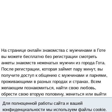
На странице онлайн знакомства с мужчинами в Готе
вы можете бесплатно без регистрации смотреть
анкеты знакомств неженатых мужчин из города Гота.
После регистрации, которая займет пару минут, вы
получите доступ к общению с мужчинами и парнями,
проживающими в разных городах и странах. Всем
желающим познакомиться, найти свою любовь,
обрести свою вторую половину, жениться или выйти
замуж в городе Гота, желаем уверенности в себе!
Для полноценной работы сайта и вашей
конфиденциальности мы используем файлы cookie.