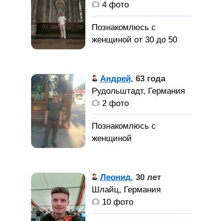
солнечными панелями.
4 фото
Супругу для
Познакомлюсь с
жизни и в радости и в
женщиной от 30 до 50
горе
лет
Андрей
,
63 года
Рудольштадт, Германия
2 фото
Леонид
,
30 лет
Шлайц, Германия
10 фото