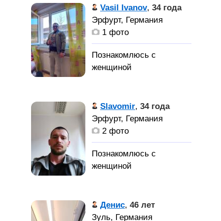
Vasil Ivanov
,
34 года
Эрфурт, Германия
1 фото
Slavomir
,
34 года
Эрфурт, Германия
2 фото
Денис
,
46 лет
Зуль, Германия