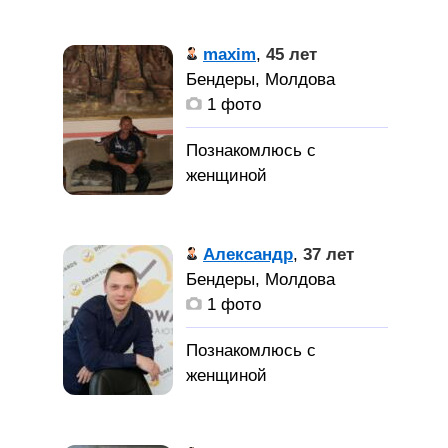
maxim
,
45 лет
Бендеры, Молдова
1 фото
Александр
,
37 лет
Бендеры, Молдова
1 фото