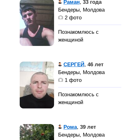
Раман
,
33 года
Бендеры, Молдова
2 фото
СЕРГЕЙ
,
46 лет
Бендеры, Молдова
1 фото
Рома
,
39 лет
Бендеры, Молдова