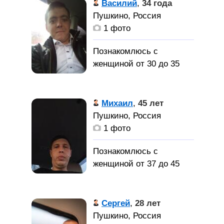
Василий
,
34 года
Пушкино, Россия
1 фото
Познакомлюсь с
женщиной от 30 до 35
лет
Михаил
,
45 лет
Пушкино, Россия
1 фото
Познакомлюсь с
женщиной от 37 до 45
лет
Сергей
,
28 лет
Пушкино, Россия