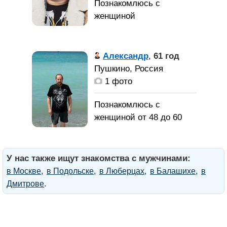
Александр
,
61 год
Пушкино, Россия
1 фото
Познакомлюсь с
женщиной от 48 до 60
лет
;
У нас также ищут знакомства с мужчинами:
в Москве
в Подольске
в Люберцах
в Балашихе
в
.
Дмитрове