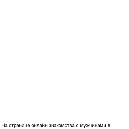
На странице онлайн знакомства с мужчинами в