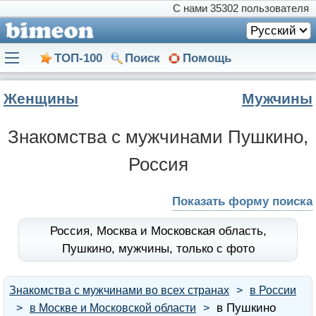
С нами
35302 пользователя
Русский
ТОП-100
Поиск
Помощь
Женщины
Мужчины
Знакомства с мужчинами Пушкино,
Россия
Показать форму поиска
Россия,
Москва и Московская область,
Пушкино,
мужчины,
только с фото
Знакомства с мужчинами во всех странах
в России
в Пушкино
в Москве и Московской области