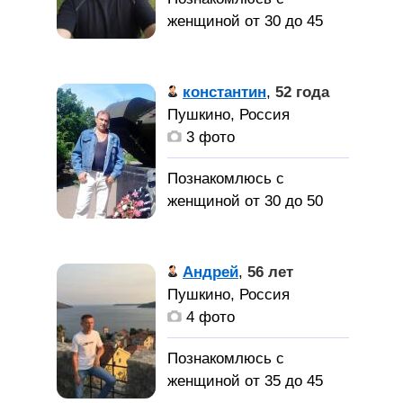
запомнит Другому жизнь
женщиной от 30 до 45
отдай Он не поймёт.
лет
Омар Хайям
Сказочник: верю
константин
,
52 года
С мужчиной
в добро, в
Пушкино, Россия
не должно быть весело
справедливость, в
3 фото
или грустно. С мужчиной
настоящую Любовь.
должно быть тепло,
Познакомлюсь с
спокойно и надёжно!
Жену/друга,
женщиной от 30 до 50
которому можно верить/
лет
доверять, который ценит
и держит своё слово.
есть паспорт и
Андрей
,
56 лет
прививки. отдамся в
Пушкино, Россия
хорошие женские руки. в
4 фото
еде неприхотлив. к
туалету приучен. читаю
Познакомлюсь с
бегло - если буквы
женщиной от 35 до 45
крупные!