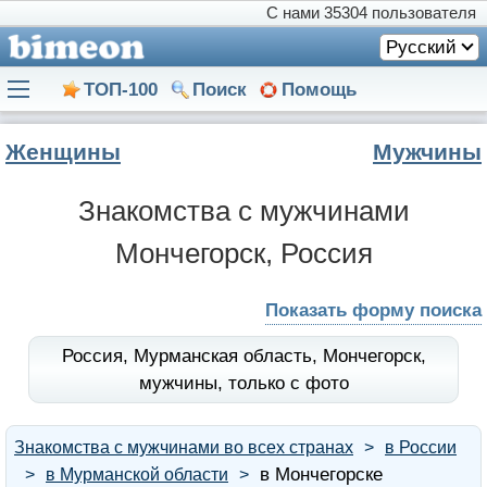
С нами
35304 пользователя
Русский
ТОП-100
Поиск
Помощь
Женщины
Мужчины
Знакомства с мужчинами
Мончегорск, Россия
Показать форму поиска
Россия,
Мурманская область,
Мончегорск,
мужчины,
только с фото
Знакомства с мужчинами во всех странах
в России
в Мончегорске
в Мурманской области