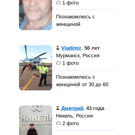
1 фото
Vladimir
,
56 лет
Мурманск, Россия
1 фото
Познакомлюсь с
женщиной от 30 до 60
лет
Дмитрий
,
43 года
Никель, Россия
2 фото