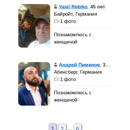
Интересную
Vasil Rebiko
,
45 лет
симпотичную девушку
Байройт, Германия
для серёзных
1 фото
отношений!
Андрей Пименов
,
37 лет
Абенсберг, Германия
1 фото
…
1
2
6