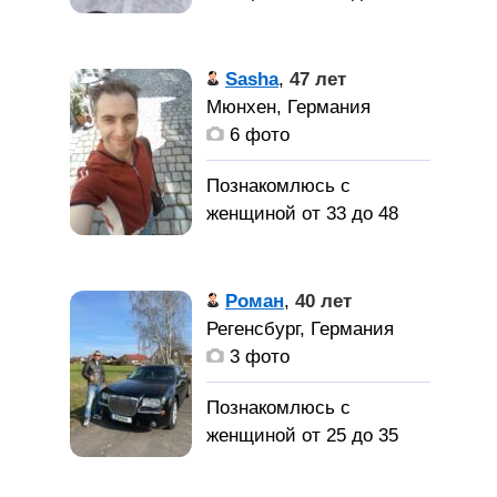
лет
Беженец из
Sasha
,
47 лет
Украины, 2014г. Луганск,
Мюнхен, Германия
04. 03. 2022. из Харькова,
6 фото
сейчас в Доувертхе в
лагере, хочу найти
Познакомлюсь с
женщину для создания
женщиной от 33 до 48
семьи
лет
Роман
,
40 лет
Познакомлюсь с дев/жен
Регенсбург, Германия
для серьезных
3 фото
отношений (женитьбы),
Мюнхен.
Познакомлюсь с
женщиной от 25 до 35
лет