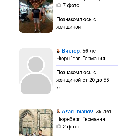
7 фото
Я украинец, на
данный момент живу и
Виктор
,
56 лет
работаю в Германии.
Нюрнберг, Германия
Познакомлюсь с
женщиной от 20 до 55
лет
Познакомлюсь с
симпатичной, не глупой
Azad Imanov
,
36 лет
девушкой для серьёзных
Нюрнберг, Германия
отношений.
2 фото