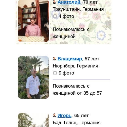
Анатолий
,
70 лет
Траунштайн, Германия
4 фото
Мои основные
качества: Спокойный
Владимир
,
57 лет
характер, аккуратность,
Нюрнберг, Германия
целеустремленность,
9 фото
ответственность,
воспитанность, упорство,
Познакомлюсь с
настойчивость,
женщиной от 35 до 57
терпение. Ценю в людях
лет
искренность и юмор. Мое
хобби: психология,
Подробности в
Игорь
,
65 лет
философия.
переписке,
Бад-Тёльц, Германия