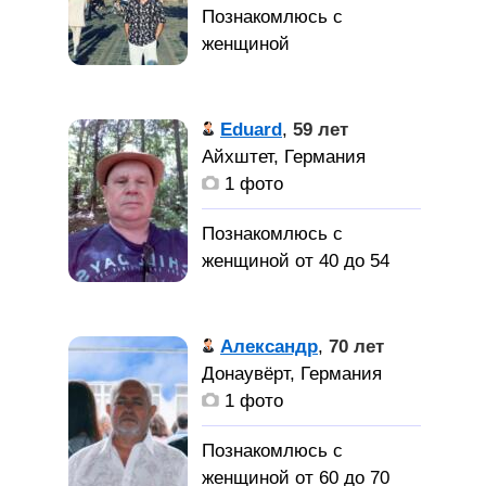
Симпатичный, стройный
мужчина познакомиться
с симпатичной, не
Буду рад за
глупой девушкой для
знакомство
Eduard
,
59 лет
серьёзных отношений.
Айхштет, Германия
1 фото
Познакомлюсь с
женщиной от 40 до 54
лет
Женьщину
Александр
,
70 лет
для серьёзных
Донаувёрт, Германия
отношенний
1 фото
Познакомлюсь с
женщиной от 60 до 70