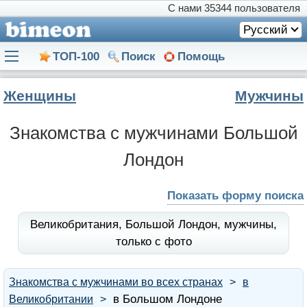
С нами
35344 пользователя
Русский
ТОП-100
Поиск
Помощь
Женщины
Мужчины
Знакомства с мужчинами Большой
Лондон
Показать форму поиска
Великобритания,
Большой Лондон,
мужчины,
только с фото
Знакомства с мужчинами во всех странах
в
в Большом Лондоне
Великобритании