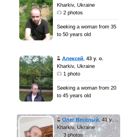
Kharkiv, Ukraine
2 photos
Seeking a woman from 35
to 50 years old
не очень
симпатичный но добрый,
Алексей
,
43 y. o.
искренний. по характеру
Kharkiv, Ukraine
тихий, спокойный. в
1 photo
отношениях больше
всего ценю честность,
Seeking a woman from 20
открытость. могу
to 45 years old
простить все кроме лжи
и предательства
Стабильный. Надёжный.
Олег Весёлый
,
41 y. o.
Не навижу
Kharkiv, Ukraine
симпатичную, добрую,
предательство.
3 photos