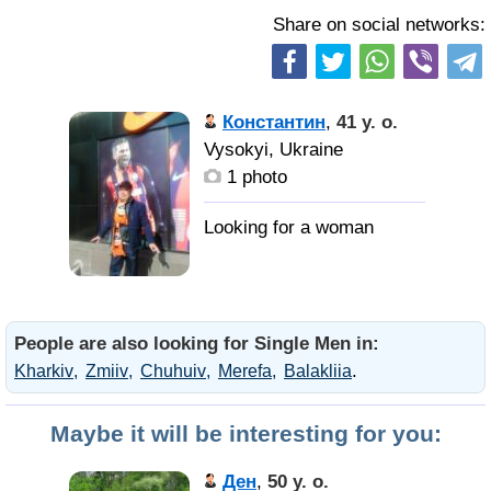
Share on social networks:
Константин
,
41 y. o.
Vysokyi, Ukraine
1 photo
People are also looking for Single Men in:
.
Kharkiv
Zmiiv
Chuhuiv
Merefa
Balakliia
Maybe it will be interesting for you:
Ден
,
50 y. o.