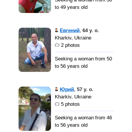
Интересуют реальные
Принятие, Рукоделие,
to 49 years old
встречи.
Уют,
О себе
Прекрасную
самом не принято
Евгений
,
64 y. o.
и настоящую женщину
говорить, да и вряд-ли
Kharkiv, Ukraine
ты сможешь оценить сам
2 photos
себя реально и
самокритично. Об этом
Seeking a woman from 50
может рассказать только
to 56 years old
кто-то со стороны. А
сидеть тут и
Рост - 170,
выхваливать себя - по
вес - 72; нормальное
Юрий
,
57 y. o.
меньшей мере лишь
телосложение. В
Kharkiv, Ukraine
забавно.
свободное время отдаю
5 photos
предпочтения охоте-
Женщину
рыбалке, люблю лес,
Seeking a woman from 46
для серьезных
природу. С
to 56 years old
отношений
удовольствием хожу в