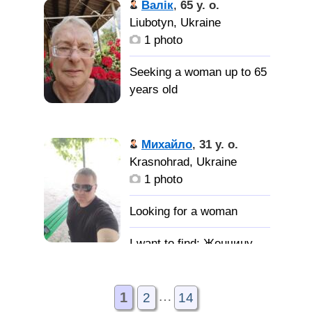
Валік
,
65 y. o.
Liubotyn, Ukraine
1 photo
Seeking a woman up to 65
years old
Познайомлюсь з
Михайло
,
31 y. o.
жіночкою для сім' ї
Krasnohrad, Ukraine
1 photo
Женчину
для отношений И
семейного брака
…
1
2
14