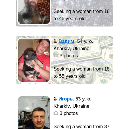
искреннюю. цвет глаз,
волос, фигура значения
Ищу
Seeking a woman from 18
не имеют
девушку для создания
to 46 years old
семьи.
Весёлый,
жизнерадостный,
Вадим
,
54 y. o.
говорили Парень-
Kharkiv, Ukraine
Солнышко))).
3 photos
Многосторонняя
многогранная глубокая
Seeking a woman from 18
личность. Постоянно
to 55 years old
работаю Над Собой и
своим
О себе не
Самосовершенствование
расскажу? )))) пускай
Игорь
,
53 y. o.
м, от чего может быть и
другие расскажут)))
Kharkiv, Ukraine
Счастлив. Ощущаю
просто интересно
3 photos
жизнь как Праздник.
услышать про себя от
Иногда, когда Нужно, к
других людей))) хвалить
Seeking a woman from 37